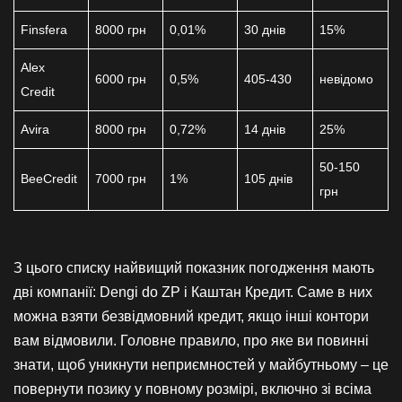
Finsfera
8000 грн
0,01%
30 днів
15%
Alex
6000 грн
0,5%
405-430
невідомо
Credit
Avira
8000 грн
0,72%
14 днів
25%
50-150
BeeCredit
7000 грн
1%
105 днів
грн
З цього списку найвищий показник погодження мають
дві компанії: Dengi do ZP і Каштан Кредит. Саме в них
можна взяти безвідмовний кредит, якщо інші контори
вам відмовили. Головне правило, про яке ви повинні
знати, щоб уникнути неприємностей у майбутньому – це
повернути позику у повному розмірі, включно зі всіма