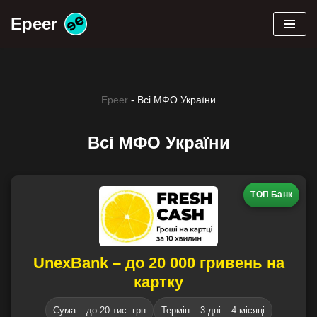
Epeer
Перейти
до
вмісту
Epeer
-
Всі МФО України
Всі МФО України
ТОП Банк
UnexBank – до 20 000 гривень на
картку
Сума – до 20 тис. грн
Термін – 3 дні – 4 місяці