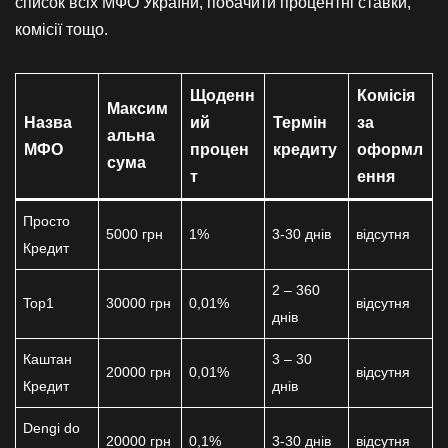
список всіх МФО України, побачити процентні ставки,
комісії тощо.
Щоденн
Комісія
Максим
Назва
ий
Термін
за
альна
МФО
процен
кредиту
оформл
сума
т
ення
Просто
5000 грн
1%
3-30 днів
відсутня
Кредит
2 – 360
Top1
30000 грн
0,01%
відсутня
днів
Каштан
3 – 30
20000 грн
0,01%
відсутня
Кредит
днів
Dengi do
20000 грн
0,1%
3-30 днів
відсутня