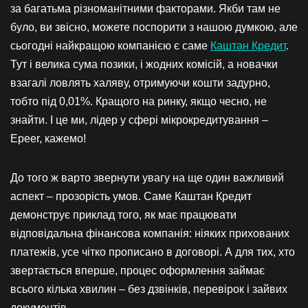
за багатьма різноманітними факторами. Якби там не
було, ви звісно, можете поспорити з нашою думкою, але
сьогодні найкращою компанією є саме
Каштан Кредит
.
Тут і велика сума позики, і жодних комісій, а новачки
взагалі ловлять халяву, отримуючи кошти задурно,
тобто під 0,01%. Кращого на ринку, якщо чесно, не
знайти. І це ми, лідер у сфері мікрокредитування –
Epeer, кажемо!
До того ж варто звернути увагу на ще один важливий
аспект – прозорість умов. Саме Каштан Кредит
демонструє приклад того, як має працювати
відповідальна фінансова компанія: ніяких прихованих
платежів, усе чітко прописано в договорі. А для тих, хто
звертається вперше, процес оформлення займає
всього кілька хвилин – без дзвінків, перевірок і зайвих
документів.